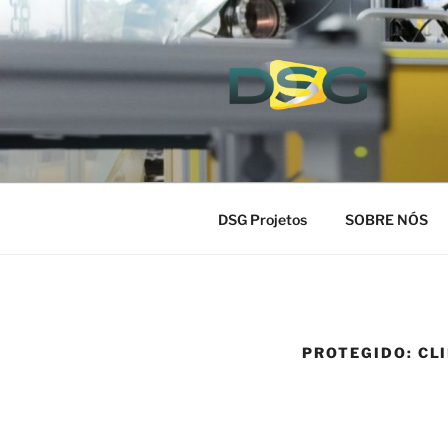
Pular
para
o
conteúdo
Fabricante de Maquinas e Eq
DSG Projetos
SOBRE NÓS
PROTEGIDO: CL