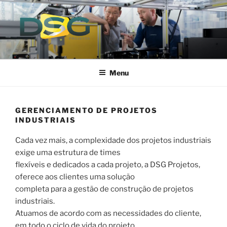
Pular
para
o
conteúdo
Fabricante de Maquinas e Equipamentos
Menu
GERENCIAMENTO DE PROJETOS
INDUSTRIAIS
Cada vez mais, a complexidade dos projetos industriais
exige uma estrutura de times
flexíveis e dedicados a cada projeto, a DSG Projetos,
oferece aos clientes uma solução
completa para a gestão de construção de projetos
industriais.
Atuamos de acordo com as necessidades do cliente,
em todo o ciclo de vida do projeto,